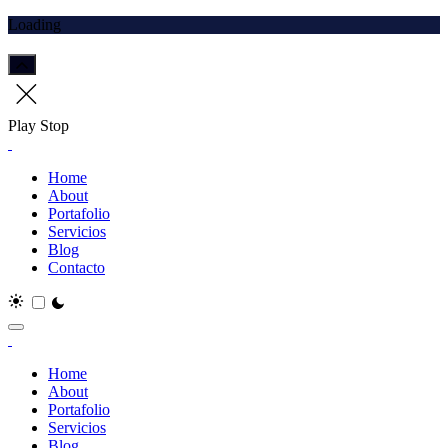
Loading
Play
Stop
Home
About
Portafolio
Servicios
Blog
Contacto
Home
About
Portafolio
Servicios
Blog